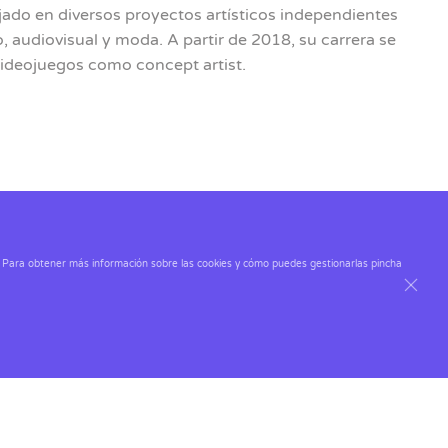
ado en diversos proyectos artísticos independientes
, audiovisual y moda. A partir de 2018, su carrera se
 videojuegos como concept artist.
o Industrial (ULPGC) y Máster en Diseño y Desarrollo
Comenzó su carrera profesional en el 2014 como
 título
Wincars Racer
. A partir de ahí ha trabajado en
cos. Para obtener más información sobre las cookies y cómo puedes gestionarlas pincha
tista principal. Cuenta con títulos publicados como
go oficial de la serie de RTVE) y
Enigma Galdiano
con
15, es profesora de Arte para Diseñadores en el
ideojuegos (UCM)