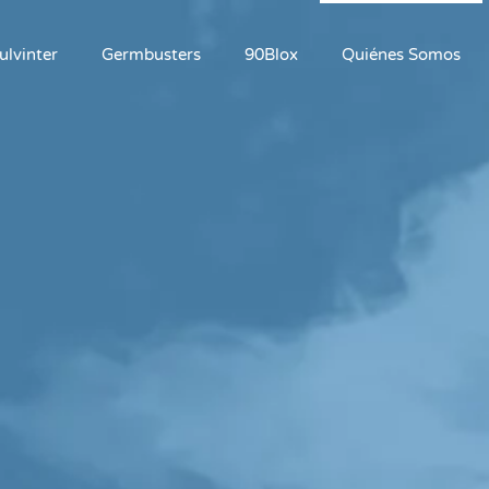
ulvinter
Germbusters
90Blox
Quiénes Somos