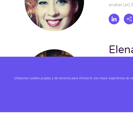
anabel [at] 
Elen
elena [at] 8
Utilizamos cookies propias y de terceros para ofrecerte una mejor experiencia de nav