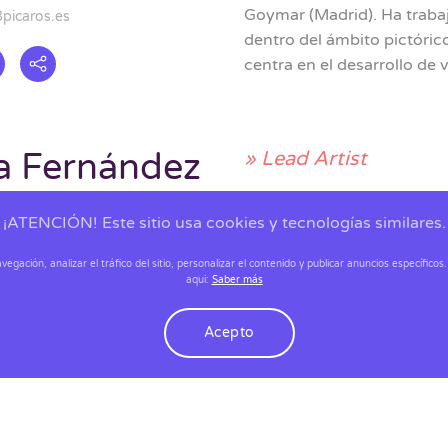
Goymar (Madrid). Ha trabaj
8picaros.es
dentro del ámbito pictórico
centra en el desarrollo de
a Fernández
» Lead Artist
Ingeniero Técnico en Diseñ
picaros.es
¡ATENCIÓN! Este sitio usa cookies y tecnologías similares.
de videojuegos (UCM). 
Environment Artist para el
egación, analizar el tráfico del sitio, personalizar el contenido y publicar anuncios específi
diversas empresas como ar
aqui:
Saber más
Carlos, Rey Emperador
(jue
Padaone Games. Desde 20
Acepto
Master de Desarrollo de V
» 2D Artist