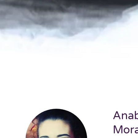
Anab
Mora